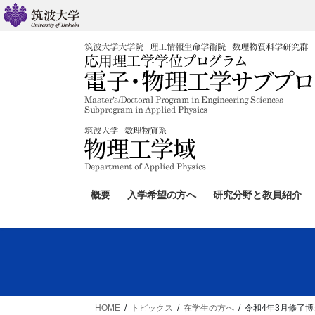
コ
ナ
ン
ビ
テ
ゲ
ン
ー
ツ
シ
へ
ョ
ス
ン
キ
に
ッ
移
プ
動
概要
入学希望の方へ
研究分野と教員紹介
HOME
トピックス
在学生の方へ
令和4年3月修了