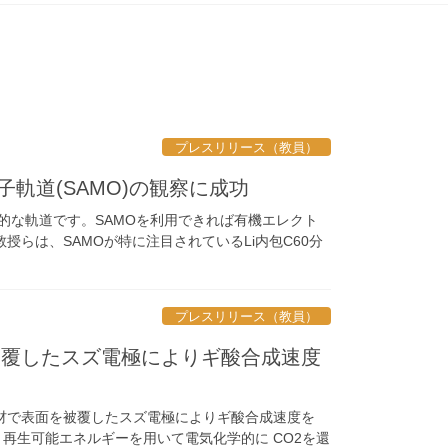
プレスリリース（教員）
軌道(SAMO)の観察に成功
的な軌道です。SAMOを利用できれば有機エレクト
らは、SAMOが特に注目されているLi内包C60分
プレスリリース（教員）
被覆したスズ電極によりギ酸合成速度
材で表面を被覆したスズ電極によりギ酸合成速度を
、再生可能エネルギーを用いて電気化学的に CO2を還