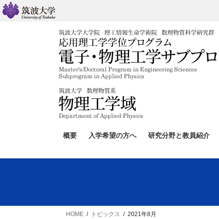
コ
ナ
ン
ビ
テ
ゲ
ン
ー
ツ
シ
へ
ョ
ス
ン
キ
に
ッ
移
プ
動
概要
入学希望の方へ
研究分野と教員紹介
HOME
トピックス
2021年8月