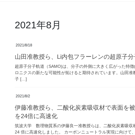
2021年8月
2021/8/18
山田准教授ら、Li内包フラーレンの超原子分子
超原子分子軌道（SAMO)は、分子の外側に大きく広がった特徴
ロニクスの新たな可能性が拓けると期待されています。山田准教授
子 […]
2021/8/2
伊藤准教授ら、二酸化炭素吸収材で表面を
を24倍に高速化
筑波大学 数理物質系の伊藤良一准教授らは、二酸化炭素吸収
24 倍に高速化しました。 カーボンニュートラル実現に向けて