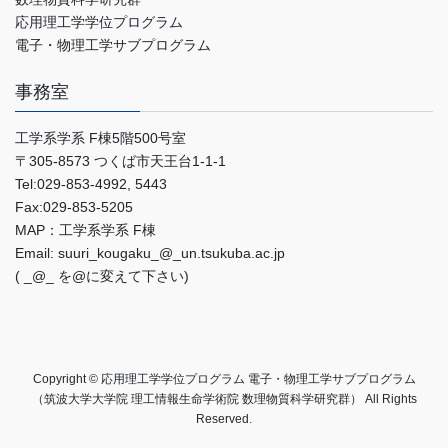
応用理工学学位プログラム
電子・物理工学サブプログラム
事務室
工学系学系 F棟5階500号室
〒305-8573 つくば市天王台1-1-1
Tel:029-853-4992, 5443
Fax:029-853-5205
MAP：工学系学系 F棟
Email:
suuri_kougaku_@_un.tsukuba.ac.jp
( _@_ を@に変えて下さい)
Copyright © 応用理工学学位プログラム 電子・物理工学サブプログラム
（筑波大学大学院 理工情報生命学術院 数理物質科学研究群） All Rights
Reserved.