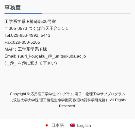
事務室
工学系学系 F棟5階500号室
〒305-8573 つくば市天王台1-1-1
Tel:029-853-4992, 5443
Fax:029-853-5205
MAP：工学系学系 F棟
Email:
suuri_kougaku_@_un.tsukuba.ac.jp
( _@_ を@に変えて下さい)
Copyright © 応用理工学学位プログラム 電子・物理工学サブプログラム
（筑波大学大学院 理工情報生命学術院 数理物質科学研究群） All Rights
Reserved.
日本語
English