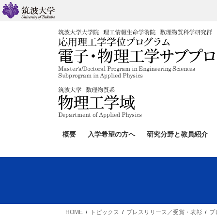
コ
ナ
ン
ビ
テ
ゲ
ン
ー
ツ
シ
へ
ョ
ス
ン
キ
に
ッ
移
プ
動
概要
入学希望の方へ
研究分野と教員紹介
HOME
トピックス
プレスリリース／受賞・表彰
プ