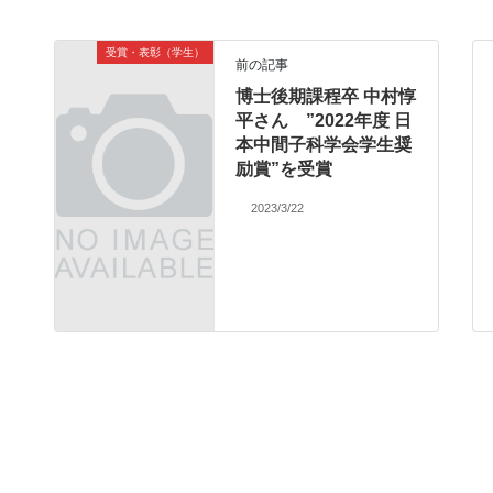
受賞・表彰（学生）
前の記事
博士後期課程卒 中村惇
平さん ”2022年度 日
本中間子科学会学生奨
励賞”を受賞
2023/3/22