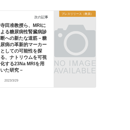
プレスリリース（教員）
次の記事
寺田准教授ら、MRIに
よる糖尿病性腎臓病診
断への新たな道筋－糖
尿病の革新的マーカー
としての可能性を探
る、ナトリウムを可視
化する23Na MRIを用
いた研究－
2023/3/29