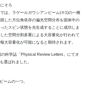
きにそろ
では、ラゲールガウシアンビーム(※1)の一種
起因した方位角依存の偏光空間分布を固体中の
持ったスピン状態を光生成することに成功しま
用した空間分割多重による大容量化が行われて
情報大容量化が可能になると期待されます。
誌「Physical Review Letters」にてオ
n にも選ばれました。
光ビームの一つ。