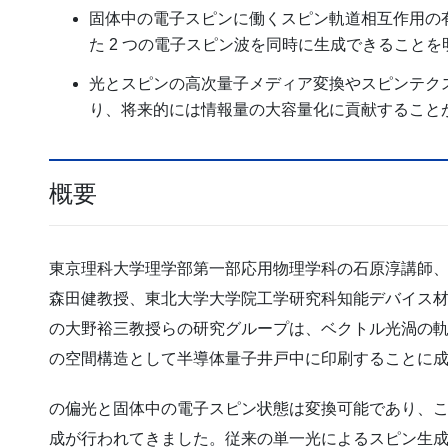
固体中の電子スピンに働くスピン軌道相互作用の
た 2 つの電子スピン波を同時に生成できること
光とスピンの高次量子メディア変換やスピンテク
り、将来的には情報量の大容量化に貢献すること
概要
東京理科大学理学部第一部応用物理学科の石原淳講師
森田健教授、東北大学大学院工学研究科知能デバイス
の大野裕三教授らの研究グループは、ベクトル光渦の
の空間構造として半導体量子井戸中に印刷することに
の偏光と固体中の電子スピン状態は変換可能であり、
成が行われてきました。従来の単一光によるスピン生