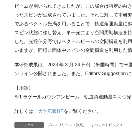
ビームが用いられてきましたが、この場合は特定の向
ったスピンが生成されていました。それに対して本研究
であるベクトル光渦を用いることで、軌道角運動量に
スピン状態に移し替え、単一光により空間周期構造を
した。光通信分野ではベクトルビームの空間構造を利
いますが、同様に固体中スピンの空間構造を利用した
本研究成果は、2023 年 3 月 24 日付（米国時間）で米国の科学
ンライン公開されました。また、Editors’ Suggestio
【用語】
※1 ラゲールガウシアンビーム：軌道角運動量をもつ
詳しくは、
大学広報HP
をご覧ください。
プレスリリース（教員）
、
すべてのトピックス
カテゴリー